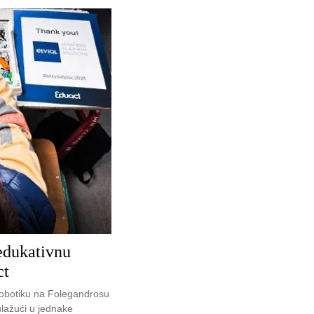
dukativnu
ct
obotiku na Folegandrosu
lažući u jednake