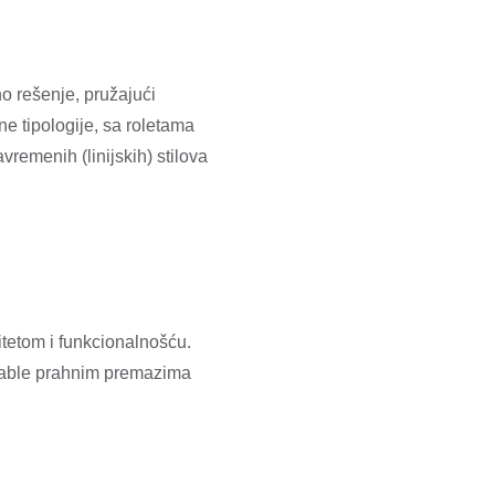
no rešenje, pružajući
ne tipologije, sa roletama
vremenih (linijskih) stilova
itetom i funkcionalnošću.
rable prahnim premazima