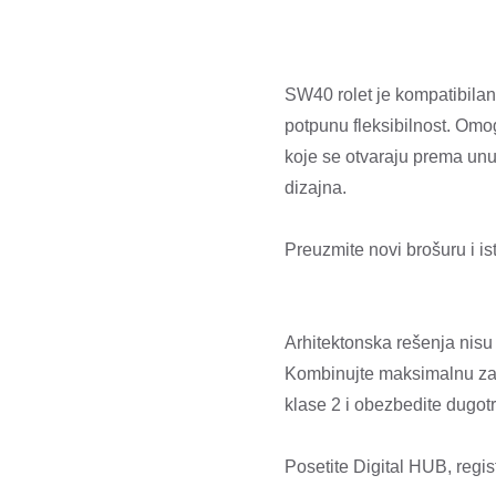
SW40 rolet je kompatibilan 
potpunu fleksibilnost. Omog
koje se otvaraju prema unutr
dizajna.
Preuzmite novi brošuru i is
Arhitektonska rešenja nisu 
Kombinujte maksimalnu za
klase 2 i obezbedite dugot
Posetite Digital HUB, regis