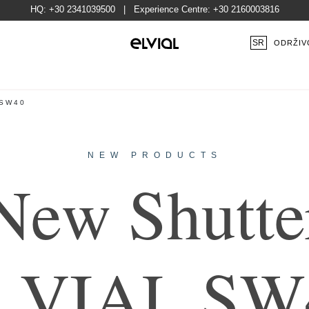
HQ:
+30 2341039500
| Experience Centre:
+30 2160003816
SR
ODRŽIV
 SW40
NEW PRODUCTS
N
e
w
S
h
u
t
t
e
L
V
I
A
L
S
W