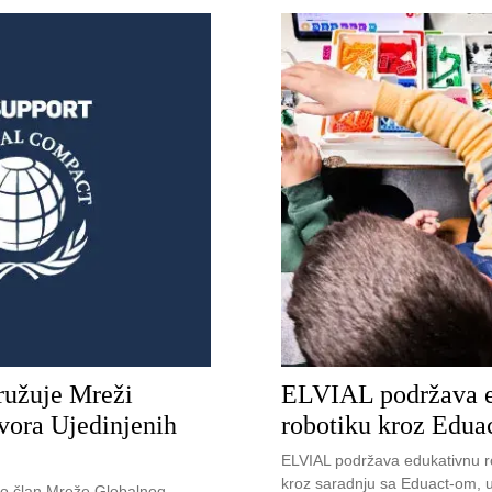
ružuje Mreži
ELVIAL podržava e
vora Ujedinjenih
robotiku kroz Edua
ELVIAL podržava edukativnu r
kroz saradnju sa Eduact-om, u
ao član Mreže Globalnog