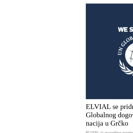
ELVIAL se prid
Globalnog dogo
nacija u Grčko
ELVIAL je zvanično post