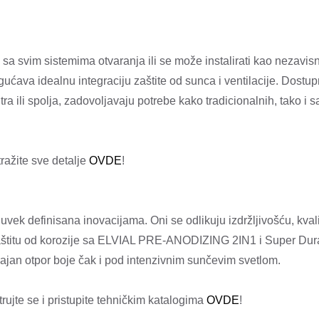
sa svim sistemima otvaranja ili se može instalirati kao nezavis
ućava idealnu integraciju zaštite od sunca i ventilacije. Dostup
a ili spolja, zadovoljavaju potrebe kako tradicionalnih, tako i sa
tražite sve detalje
OVDE
!
uvek definisana inovacijama. Oni se odlikuju izdržljivošću, kval
štitu od korozije sa ELVIAL PRE-ANODIZING 2IN1 i Super Du
rajan otpor boje čak i pod intenzivnim sunčevim svetlom.
trujte se i pristupite tehničkim katalogima
OVDE
!