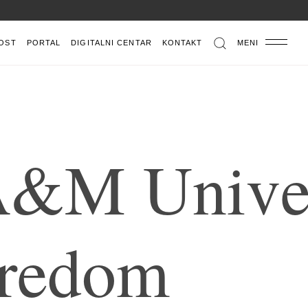
OST
PORTAL
DIGITALNI CENTAR
KONTAKT
MENI
A
&
M
U
n
i
v
r
e
d
o
m