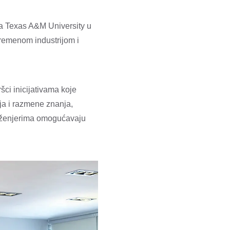
a Texas A&M University u
vremenom industrijom i
ci inicijativama koje
ja i razmene znanja,
inženjerima omogućavaju