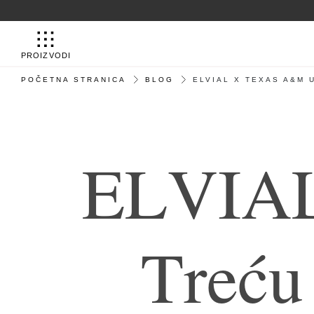
PROIZVODI
POČETNA STRANICA
BLOG
ELVIAL X TEXAS A&M 
E
L
V
I
A
T
r
e
ć
u