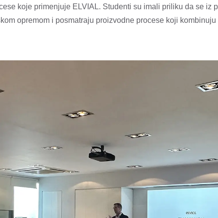
se koje primenjuje ELVIAL. Studenti su imali priliku da se iz 
om opremom i posmatraju proizvodne procese koji kombinuju in