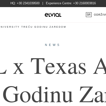
HQ:
+30 2341039500
| Experience Centre:
+30 2160003816
SR
ODRŽIV
UNIVERSITY TREĆU GODINU ZAREDOM
NEWS
L
x
T
e
x
a
s
G
o
d
i
n
u
Z
a