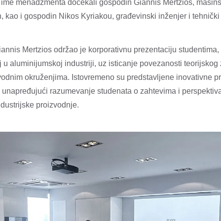
 ime menadžmenta dočekali gospodin Giannis Mertzios, mašinski
, kao i gospodin Nikos Kyriakou, građevinski inženjer i tehnički 
nnis Mertzios održao je korporativnu prezentaciju studentima, 
j u aluminijumskoj industriji, uz isticanje povezanosti teorijskog
zvodnim okruženjima. Istovremeno su predstavljene inovativne pri
o unapređujući razumevanje studenata o zahtevima i perspekt
dustrijske proizvodnje.