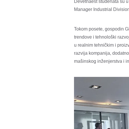
Devetnaest studenata su u
Manager Industrial Division
Tokom posete, gospodin Gia
trendove i tehnološki razvo
u realnim tehničkim i proi
razvija kompanija, dodatn
mašinskog inženjerstva i in