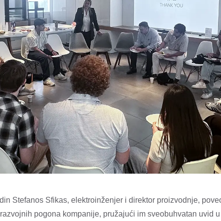
n Stefanos Sfikas, elektroinženjer i direktor proizvodnje, pove
 i razvojnih pogona kompanije, pružajući im sveobuhvatan uvid u