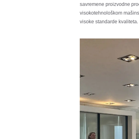
savremene proizvodne proce
visokotehnološkom mašinsk
visoke standarde kvaliteta.