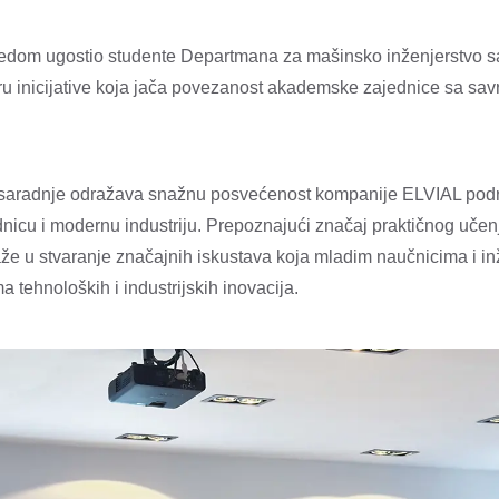
redom ugostio studente Departmana za mašinsko inženjerstvo s
iru inicijative koja jača povezanost akademske zajednice sa sa
 saradnje odražava snažnu posvećenost kompanije ELVIAL podrš
icu i modernu industriju. Prepoznajući značaj praktičnog učen
aže u stvaranje značajnih iskustava koja mladim naučnicima i 
a tehnoloških i industrijskih inovacija.