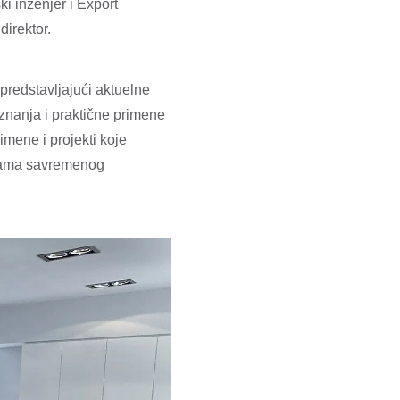
 inženjer i Export
direktor.
predstavljajući aktuelne
 znanja i praktične primene
mene i projekti koje
ivama savremenog