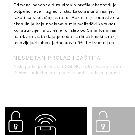
Primena posebno dizajniranih profila obezbeđuje
potpuno ravan izgled vrata, kako sa unutrašnje,
tako i sa spoljašnje strane. Rezultat je jedinstvena,
čista linija koja naglašava minimalistički karakter
konstrukcije. Istovremeno, žleb od 5mm formiran
na okviru vrata daje poseban arhitektonski izraz,
ostavljajući utisak jednostavnošću i elegancijom.
NESMETAN PROLAZ I ZAŠTITA
Niski podni profil vrata ESSENCE D67, visine samo
20mm, nudi idealan balans između funkcionalnosti
i nepropustljivosti. Zahvaljujući svojoj maloj visini,
obezbeđuje komforan i nesmetan prolaz, a
istovremeno pruža pouzdanu zaštitu od vazduha,
vlage i prašine.
ZERO THRESHOLD SA
VETROBRANOM
Idealno rešenje za vrata koja spajaju
funkcionalnost, komfor i visoku estetiku.