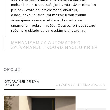
mehanizmom u unutrašnjosti vrata. Uz minimalan
JEDNOSTRUKE ILI DVOSTRUKE
pritisak, vrata se istovremeno otvaraju,
RUČKE
omogućavajući trenutni izlazak u vanrednim
Ručke su tako sofisticirane da daju jedinstven stil
situacijama svima – od dece do osoba sa
svakom arhitektonskom dizajnu. Postižu
smanjenom pokretljivošću. Obavezno i pouzdano
besprekoran estetski spoj funkcije i forme.
rešenje u skladu sa evropskim standardima.
POSEBNO DIZAJNIRANA UTOPLJENA
MEHANIZAM ZA AUTOMATSKO
RUČKA NA PANELU SA UGRAĐENIM
ZATVARANJE I KOORDINACIJU KRILA
LED OSVETLJENJEM
Mehanizam za automatsko zatvaranje i
Posebno dizajnirana utopljena ručka ELVIAL-a
koordinaciju krila, dostupan u skrivenoj ili vidljivoj
spaja elegantnost, funkcionalnost i modernu
verziji, obezbeđuje glatko i kontrolisano zatvaranje
tehnologiju. Ručka se harmonično uklapa u panel,
OPCIJE
vrata sa podesivom brzinom i finalnim potiskom.
pružajući čist i minimalistički izgled, dok ugrađeno
Štiti vrata i šarke, jača bezbednost i predstavlja
LED osvetljenje obezbeđuje optimalnu vidljivost
idealnu kombinaciju sa anti-panik šipkama za
OTVARANJE PREMA
ručke u uslovima slabog osvetljenja, istovremeno
UNUTRA
prostore sa povećanim zahtevima za evakuaciju.
OTVARANJE PREMA SPOLJA
doprinoseći estetskom unapređenju prostora.