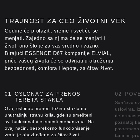
TRAJNOST ZA CEO ŽIVOTNI VEK
Godine će prolaziti, vreme i svet će se
menjati. Zajedno sa njima će se menjati i
život, ono što je za vas vredno i važno.
Birajući ESSENCE D67 kompanije ELVIAL,
priče vašeg života će se odvijati u okruženju
bezbednosti, komfora i lepote, za čitav život.
OSLONAC ZA PRENOS
POVE
TERETA STAKLA
Sunčeva sv
Ovaj oslonac prenosi težinu stakla na
uslovima, i
unutrašnju stranu krila, gde su smešteni
deformacije
svi funkcionalni elementi mehanizma. Na
poznatoj ka
ovaj način, besprekorno funkcionisanje
povremeno 
vrata je obezbeđeno za čitav život,
tamnim prof