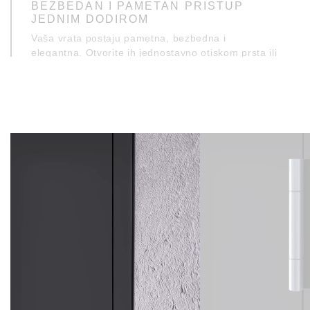
BEZBEDAN I PAMETAN PRISTUP
JEDNIM DODIROM
Vaša vrata postaju pametna, bezbedna i
elegantna. Otvorite ih jednostavno otiskom prsta ili
pametnim telefonom, bez ostavljanja traga, i
uživajte u bezbednosti na nivou VdS standarda, sa
potpunom kontrolom putem aplikacije.
Jednostavna ugradnja i izdržljiva, vodootporna
konstrukcija čine ih idealnim rešenjem za svaki
dom ili poslovni prostor.
OTVARANJE SA SIGURNOŠĆU I
KOMFOROM
Vrata se lako otvaraju unosom šifre, pružajući
komfor i bezbednost zasnovanu na AI tehnologiji.
Moderan dodirni panel i pristup putem telefona
obezbeđuju potpunu kontrolu. Bez mogućnosti
udaljenog pristupa, ovo rešenje pruža apsolutnu
zaštitu i pouzdanost.