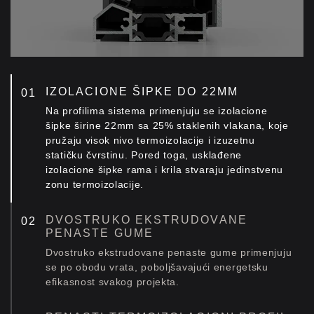
primene.
Automatska brava
SMART HOME REŠENJA
Otvorite svoja vrata pomoću pametnog telefona,
IZOLACIONE ŠIPKE DO 22MM
otiska prsta ili dodirnog ekrana i uživajte u
potpunoj kontroli i bezbednosti u realnom
Na profilima sistema primenjuju se izolacione
vremenu. Naša elegantna, izdržljiva i jednostavna
šipke širine 22mm sa 25% staklenih vlakana, koje
za ugradnju rešenja donose Smart Home
pružaju visok nivo termoizolacije i izuzetnu
tehnologiju u vaš dom ili poslovni prostor.
statičku čvrstinu. Pored toga, usklađene
Automatska brava
izolacione šipke rama i krila stvaraju jedinstvenu
zonu termoizolacije.
DVOSTRUKO EKSTRUDOVANE
PENASTE GUME
Dvostruko ekstrudovane penaste gume primenjuju
se po obodu vrata, poboljšavajući energetsku
efikasnost svakog projekta.