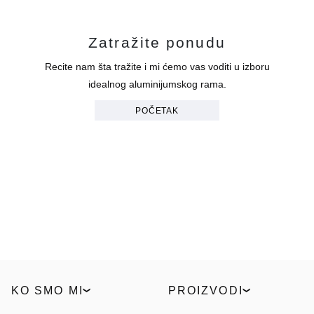
Zatražite ponudu
Recite nam šta tražite i mi ćemo vas voditi u izboru
idealnog aluminijumskog rama.
POČETAK
KO SMO MI
PROIZVODI