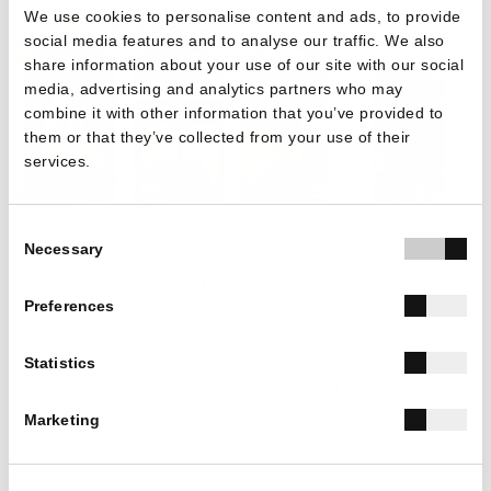
We use cookies to personalise content and ads, to provide
social media features and to analyse our traffic. We also
share information about your use of our site with our social
media, advertising and analytics partners who may
combine it with other information that you’ve provided to
them or that they’ve collected from your use of their
services.
Consent
STAKLO
PANEL I LAJSNA
RAVAN PANEL
Necessary
Selection
Vrata sa staklom spajaju elegantnost stakla sa
Vrata sa panelom i lajsnom spajaju izdržljivost, elegantnost
Minimalistički dizajn, potpuno ravna površina i
Preferences
funkcionalnošću i izdržljivošću čvrste konstrukcije.
i fleksibilnost dizajna. Panel pruža čvrstinu i visoku
arhitektonska harmonija. Vrata sa ravnim panelom spajaju
Ugradnja stakla omogućava prirodnoj svetlosti da se širi
izolaciju, dok lajsna obezbeđuje sigurno uklapanje i
elegantnost sa funkcionalnošću, nudeći izolaciju i
prostorom, stvarajući svetlu i prijatnu atmosferu, dok
poseban dizajn. Dostupna su u širokom spektru dizajna i
dugotrajnu izdržljivost. Idealan izbor za moderne prostore
Statistics
istovremeno nudi moderan estetski izgled i osećaj
boja, kako bi odgovarala svakom stilu i potrebi.
koji zahtevaju čiste linije i visoku estetiku.
transparentnosti.
Marketing