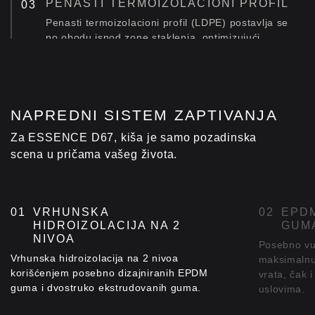
PENASTI TERMOIZOLACIONI PROFIL
Penasti termoizolacioni profil (LDPE) postavlja se
po obodu ispod zone staklenja, optimizujući
toplotne tokove.
INOVATIVNA TEHNOLOGIJA
TERMOIZOLACIJE ELVIAL I²
NAPREDNI SISTEM ZAPTIVANJA
Inovativna tehnologija ELVIAL I² primenjuje se na
profilima sistema. Na taj način se stvara dodatna
Za ESSENCE D67, kiša je samo pozadinska
zona termoizolacije u srednjoj komori, koja
scena u pričama vašeg života.
unapređuje energetske performanse [Uf].
Learn more about ELVIAL I² Innovation.
VRHUNSKA
EPDM
HIDROIZOLACIJA NA 2
GUM
NIVOA
Posebno vu
Vrhunska hidroizolacija na 2 nivoa
maksimalnu 
korišćenjem posebno dizajniranih EPDM
vrata, čak
guma i dvostruko ekstrudovanih guma.
uslovima.