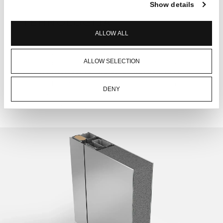
Show details
TEHNOLOGIJA
ALLOW ALL
Perhaps you never imagined that an element
as essential as the door could be
ALLOW SELECTION
technologically advanced. But at ELVIAL, we
surpass imagination. We have fitted this door
with the ELVIAL technologies that render our
DENY
systems synonymous with quality in security,
insulation, watertightness and durability.