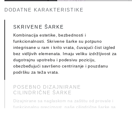
DODATNE KARAKTERISTIKE
SKRIVENE ŠARKE
Kombinacija estetike, bezbednosti i
funkcionalnosti. Skrivene šarke su potpuno
integrisane u ram i krilo vrata, čuvajući čist izgled
bez vidljivih elemenata. Imaju veliku izdržljivost za
dugotrajnu upotrebu i podesivu poziciju,
obezbeđujući savršeno centriranje i pouzdanu
podršku za teža vrata.
POSEBNO DIZAJNIRANE
CILINDRIČNE ŠARKE
Dizajnirane sa naglaskom na zaštitu od provale i
funkcionalnu preciznost, naše cilindrične šarke sa
ugrađenim sigurnosnim čepovima obezbeđuju
jednostavnu ugradnju i savršeno uklapanje.
Predstavljaju idealno rešenje za vrata stambenih i
poslovnih prostora, spajajući visok nivo