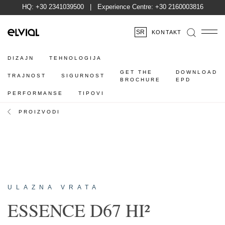
HQ:
+30 2341039500
| Experience Centre:
+30 2160003816
SR
KONTAKT
DIZAJN
TEHNOLOGIJA
GET THE
DOWNLOAD
TRAJNOST
SIGURNOST
BROCHURE
EPD
PERFORMANSE
TIPOVI
PROIZVODI
ULAZNA VRATA
ESSENCE D67 HI²