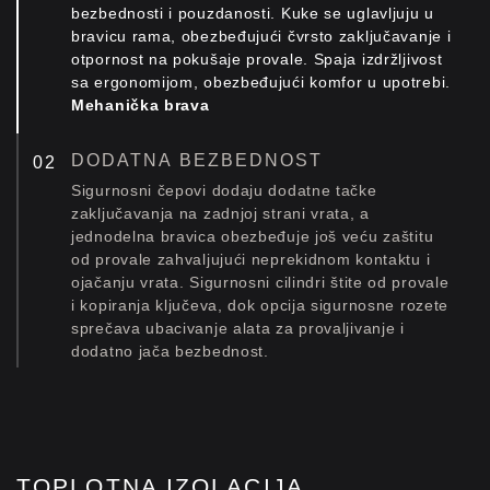
bezbednosti i pouzdanosti. Kuke se uglavljuju u
bravicu rama, obezbeđujući čvrsto zaključavanje i
otpornost na pokušaje provale. Spaja izdržljivost
sa ergonomijom, obezbeđujući komfor u upotrebi.
Mehanička brava
DODATNA BEZBEDNOST
Sigurnosni čepovi dodaju dodatne tačke
zaključavanja na zadnjoj strani vrata, a
jednodelna bravica obezbeđuje još veću zaštitu
od provale zahvaljujući neprekidnom kontaktu i
ojačanju vrata. Sigurnosni cilindri štite od provale
i kopiranja ključeva, dok opcija sigurnosne rozete
sprečava ubacivanje alata za provaljivanje i
dodatno jača bezbednost.
Mehanička brava
POSEBNO DIZAJNIRANE
CILINDRIČNE ŠARKE
Cilindrične šarke ELVIAL-a, sa ugrađenim
TOPLOTNA IZOLACIJA