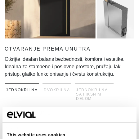
OTVARANJE PREMA UNUTRA
OTVARANJE PREMA SPOLJA
O
O
Otkrijte idealan balans bezbednosti, komfora i estetike.
Spojite stil, bezbednost i komfor. Idealna za stambene i
Ot
Sp
Idealna za stambene i poslovne prostore, pružaju lak
poslovne prostore, pružaju moderan dizajn, izdržljivu
Id
po
pristup, glatko funkcionisanje i čvrstu konstrukciju.
konstrukciju i lak pristup, čak i u prostorima sa ograničenim
pr
ko
unutrašnjim prostorom.
un
JEDNOKRILNA
DVOKRILNA
JEDNOKRILNA
SA FIKSNIM
DELOM
OPCIJE ISPUNE
STAKLO
PANEL I LAJSNA
RAVAN PANEL
This website uses cookies