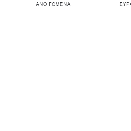
ΑΝΟΙΓΟΜΕΝΑ
ΣΥΡ
Θέλω επίσης
Θέλω
0
Ρολά
Ρολ
0
Σίτες
Σίτε