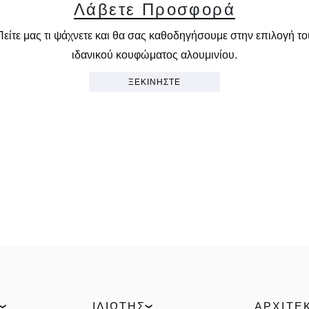
Λ
ά
β
ε
τ
ε
Π
ρ
ο
σ
φ
ο
ρ
ά
Πείτε μας τι ψάχνετε και θα σας καθοδηγήσουμε στην επιλογή το
ιδανικού κουφώματος αλουμινίου.
ΞΕΚΙΝΗΣΤΕ
ΙΔΙΏΤΗΣ
ΑΡΧΙΤΈ