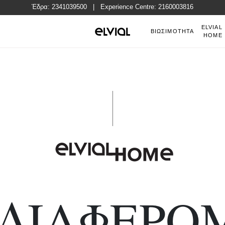
Έδρα:
2341039500
| Experience Centre:
2160003816
ELVIAL
GR
ΒΙΩΣΙΜΟΤΗΤΑ
HOME
ΔΙΑΦΕΡΟ