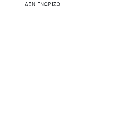
ΔΕΝ ΓΝΩΡΙΖΩ
Δεν πειράζει. Πείτε μας μόνο
πόσα κουφώματα έχετε και
συνεχίστε.
0
ΚΟΥΦΩΜΑΤΑ