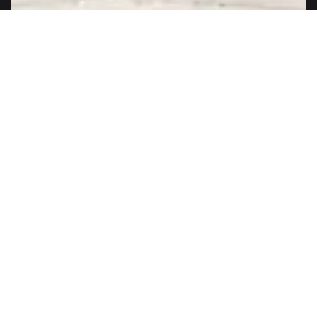
Οι προσόψεις της ELVIAL με υαλοπετάσματα,
επαναπροσδιορίζουν τη σχέση ανάμεσα στο φυσικό
περιβάλλον και το κτίριο. Διευρύνοντας τις δυνατότητες της
αρχιτεκτονικής και της μηχανικής, δημιουργούν νέες
προοπτικές και εμπειρίες.
ΤΟ DESIGN
Η ΤΕΧΝΟΛΟΓΙΑ
Η ΑΝΕΣΗ