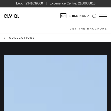
Έδρα:
2341039500
| Experience Centre:
2160003816
GR
ΕΠΙΚΟΙΝΩΝΊΑ
GET THE BROCHURE
COLLECTIONS