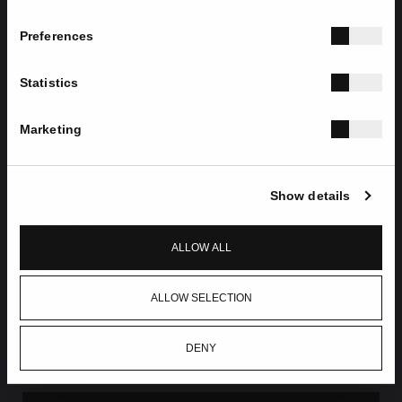
Αρ. Γ.Ε.ΜΗ.: 014493035000
Preferences
Επιλέξτε σημείο επικοινωνίας: *
Statistics
ΕΔΡΑ
EXPERIENCE CENTRE
Marketing
ΟΝΟΜΑ
Show details
ΕΠΙΘΕΤΟ
ALLOW ALL
EMAIL
ALLOW SELECTION
ΤΗΛΕΦΩΝΟ
DENY