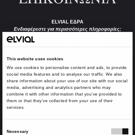
ELVIAL ΕΔΡΑ
Ενδιαφέρεστε για περισσότερες πληροφορίες;
Ελάτε σε επαφή μαζί μας!
Βιομηχανικό Πάρκο Αγ. Παντελεήμονα
611 00 Κιλκίς, Ελλάδα
T.
+30 2341039500
This website uses cookies
We use cookies to personalise content and ads, to provide
social media features and to analyse our traffic. We also
ELVIAL EXPERIENCE CENTRE
share information about your use of our site with our social
Θέλετε να δείτε από κοντά όλα τα προϊόντα μας
media, advertising and analytics partners who may
combine it with other information that you’ve provided to
στο νέο μας showroom;
them or that they’ve collected from your use of their
Ελάτε σε επαφή μαζί μας!
services.
Θρασύβουλου 269
193 00, Αττική Έξοδος 4
T.
+30 2160003816
Consent
Necessary
Selection