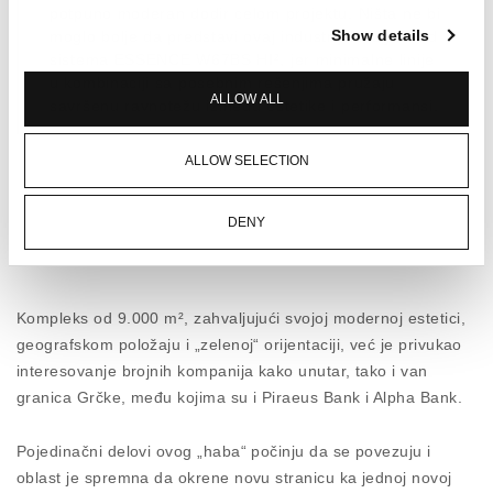
potpuno moderan dodir celom projektu. Ništa ne bi
Show details
moglo bolje da predstavi ovaj industrijski izgled od
sistema ESSENCE W67BS HI², jer minimalne linije
u kombinaciji sa posebnim rešenjima pružaju
ALLOW ALL
savršenu ravnotežu između estetike i performansi.
EKOLOŠKA ORIJENTACIJA
ALLOW SELECTION
Sa LEED GOLD sertifikatom, može se opisati samo
kao „zelena“ zgrada, pri čemu ceo kompleks
DENY
prednjači u ekološkoj i energetskoj modernizaciji
ovog područja.The
ELVIAL FS50 fasada
, u
potpunosti usklađena sa savremenom zelenom
gradnjom, bila je idealan kandidat za
Kompleks od 9.000 m², zahvaljujući svojoj modernoj estetici,
upotpunjavanje dekorativnih elemenata. Sa
geografskom položaju i „zelenoj“ orijentaciji, već je privukao
rešenjima koja pokrivaju i prave linije i krivine
interesovanje brojnih kompanija kako unutar, tako i van
širom objekta, izgled je besprekorno povezan sa
granica Grčke, među kojima su i Piraeus Bank i Alpha Bank.
energetskim performansama.
Pojedinačni delovi ovog „haba“ počinju da se povezuju i
POZIV IZ BUDUĆNOSTI
oblast je spremna da okrene novu stranicu ka jednoj novoj
Veliki projekat obnove zapadne kapije predstavlja