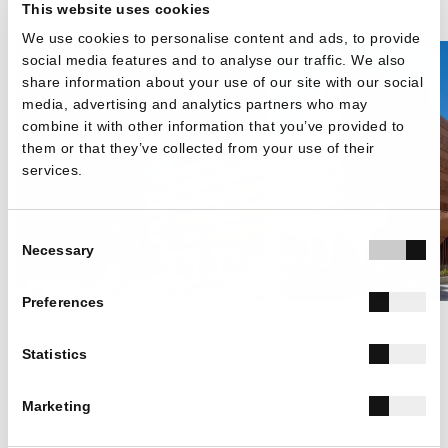
This website uses cookies
We use cookies to personalise content and ads, to provide
social media features and to analyse our traffic. We also
share information about your use of our site with our social
media, advertising and analytics partners who may
combine it with other information that you’ve provided to
them or that they’ve collected from your use of their
services.
Consent
Necessary
Selection
Preferences
Statistics
U SKLADU SA ISTORIJOM
Zgrada je projektovana tako da očuva estetiku
Marketing
industrijske ere koja karakteriše ovo područje, ali u
isto vreme uspeva da donese minimalistički i