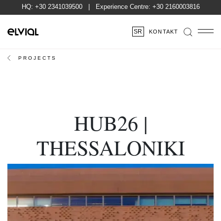
HQ:
+30 2341039500
| Experience Centre:
+30 2160003816
SR
KONTAKT
PROJECTS
HUB26 |
THESSALONIKI