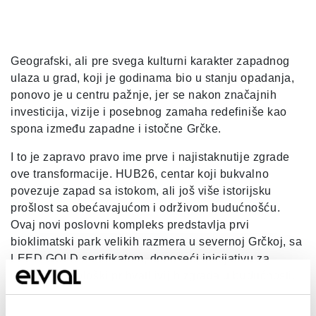
Geografski, ali pre svega kulturni karakter zapadnog
ulaza u grad, koji je godinama bio u stanju opadanja,
ponovo je u centru pažnje, jer se nakon značajnih
investicija, vizije i posebnog zamaha redefiniše kao
spona između zapadne i istočne Grčke.
I to je zapravo pravo ime prve i najistaknutije zgrade
ove transformacije. HUB26, centar koji bukvalno
povezuje zapad sa istokom, ali još više istorijsku
prošlost sa obećavajućom i održivom budućnošću.
Ovaj novi poslovni kompleks predstavlja prvi
bioklimatski park velikih razmera u severnoj Grčkoj, sa
LEED GOLD sertifikatom, donoseći inicijativu za
izgradnju ekološki prihvatljivijih zgrada u budućnosti.