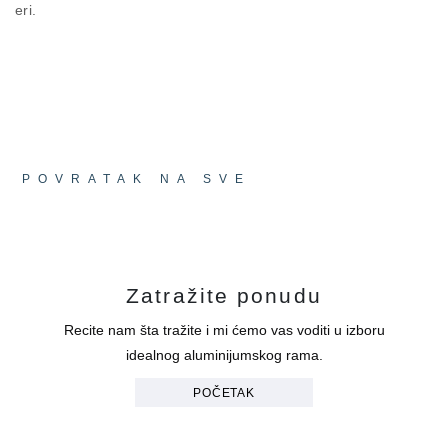
eri.
ogroman korak u evoluciji grada, a zaista značajne
promene koje će doneti jesu poziv iz bliske
budućnosti. Sa zgradom istorijske grčke pivare FIX
koja oživljava preko puta i intenzivnom izgradnjom
u okolnom području, HUB26 se ističe kao pravi
ambasador narednog dana.
POVRATAK NA SVE
Zatražite ponudu
Recite nam šta tražite i mi ćemo vas voditi u izboru
idealnog aluminijumskog rama.
POČETAK