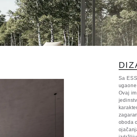
D
I
Z
Sa ESSE
ugaone 
Ovaj im
jedinst
karakte
zagaran
oboda o
ojačanj
izdržlj