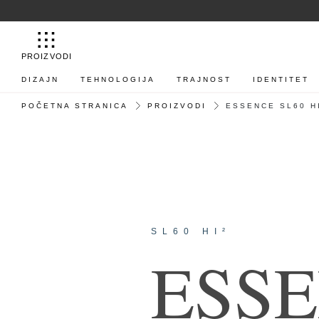
PROIZVODI
DIZAJN
TEHNOLOGIJA
TRAJNOST
IDENTITET
POČETNA STRANICA
PROIZVODI
ESSENCE SL60 H
SL60 HI²
E
S
S
E