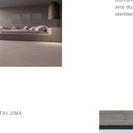
svoj di
identite
TALJIMA