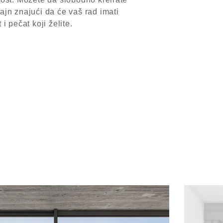
zajn znajući da će vaš rad imati
t i pečat koji želite.