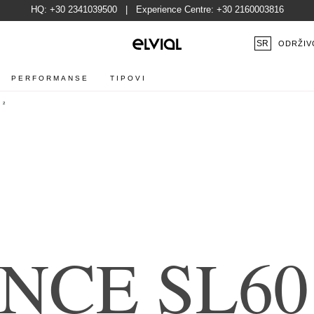
HQ:
+30 2341039500
| Experience Centre:
+30 2160003816
SR
ODRŽIV
PERFORMANSE
TIPOVI
I²
N
C
E
S
L
6
0