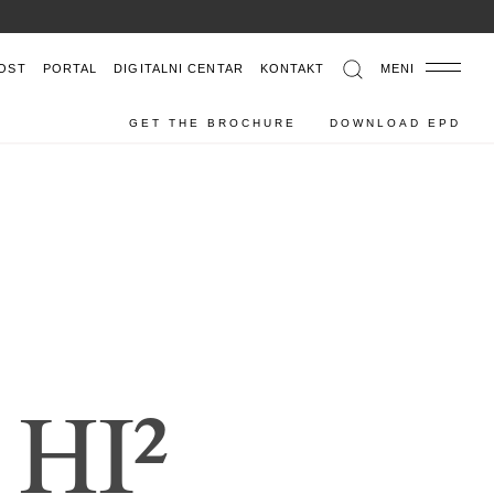
0
OST
PORTAL
DIGITALNI CENTAR
KONTAKT
MENI
GET THE BROCHURE
DOWNLOAD EPD
H
I
²