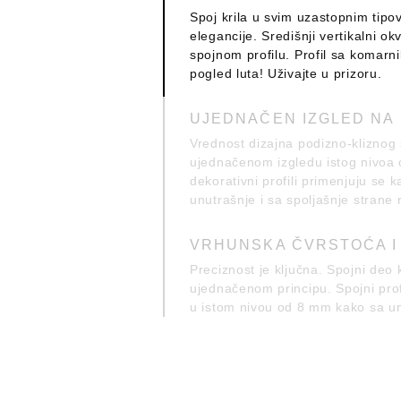
Spoj krila u svim uzastopnim tipo
elegancije. Središnji vertikalni 
spojnom profilu. Profil sa komarn
pogled luta! Uživajte u prizoru.
UJEDNAČEN IZGLED NA 
Vrednost dizajna podizno-kliznog 
ujednačenom izgledu istog nivoa
dekorativni profili primenjuju se k
unutrašnje i sa spoljašnje strane
VRHUNSKA ČVRSTOĆA I
Preciznost je ključna. Spojni deo
ujednačenom principu. Spojni profil
u istom nivou od 8 mm kako sa unu
OTVORI KOJI SE PROŠI
Zamislite otvore koji dostižu 3.50
proučena ojačanja osiguravaju vrh