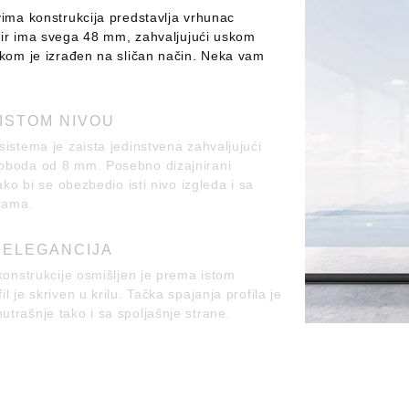
vima konstrukcija predstavlja vrhunac
okvir ima svega 48 mm, zahvaljujući uskom
ikom je izrađen na sličan način. Neka vam
ISTOM NIVOU
sistema je zaista jedinstvena zahvaljujući
 oboda od 8 mm. Posebno dizajnirani
ako bi se obezbedio isti nivo izgleda i sa
 rama.
 ELEGANCIJA
 konstrukcije osmišljen je prema istom
 je skriven u krilu. Tačka spajanja profila je
trašnje tako i sa spoljašnje strane.
RUJU
0 mm. Možete ih slobodno stvoriti. Pažljivo
unsku statičku čvrstoću sistema čak i pri