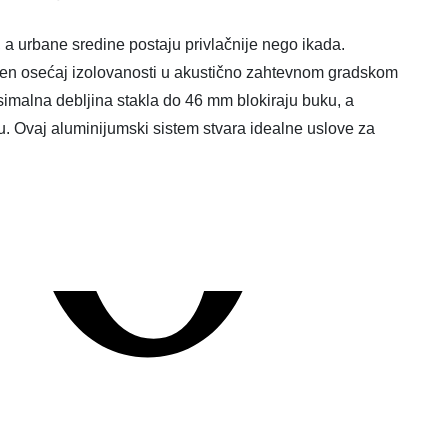
6
 a urbane sredine postaju privlačnije nego ikada.
n osećaj izolovanosti u akustično zahtevnom gradskom
simalna debljina stakla do 46 mm blokiraju buku, a
iju. Ovaj aluminijumski sistem stvara idealne uslove za