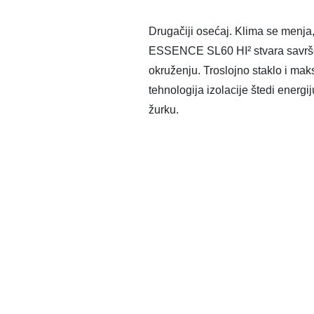
Drugačiji osećaj. Klima se menja,
ESSENCE SL60 HI² stvara savrše
okruženju. Troslojno staklo i mak
tehnologija izolacije štedi energ
žurku.