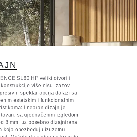
A
J
N
NCE SL60 HI² veliki otvori i
konstrukcije više nisu izazov.
presivni spektar opcija dolazi sa
venim estetskim i funkcionalnim
ristikama: linearan dizajn je
tovan, sa ujednačenim izgledom
d 8 mm, uz posebno dizajnirana
a koja obezbeđuju izuzetnu
ivost. Možete da slobodno kreirate