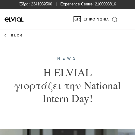
Έδρα:
2341039500
| Experience Centre:
2160003816
GR
ΕΠΙΚΟΙΝΩΝΊΑ
BLOG
NEWS
H ELVIAL
γιορτάζει την National
Intern Day!