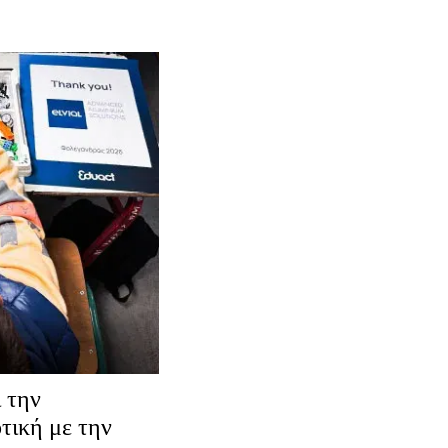
 την
τική με την