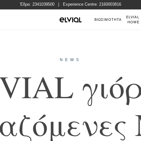
Έδρα:
2341039500
| Experience Centre:
2160003816
ELVIAL
GR
ΒΙΩΣΙΜΟΤΗΤΑ
HOME
NEWS
V
I
A
L
γ
ι
ό
α
ζ
ό
μ
ε
ν
ε
ς