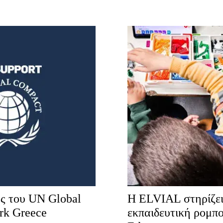
ς του UN Global
Η ELVIAL στηρίζει
rk Greece
εκπαιδευτική ρομπο