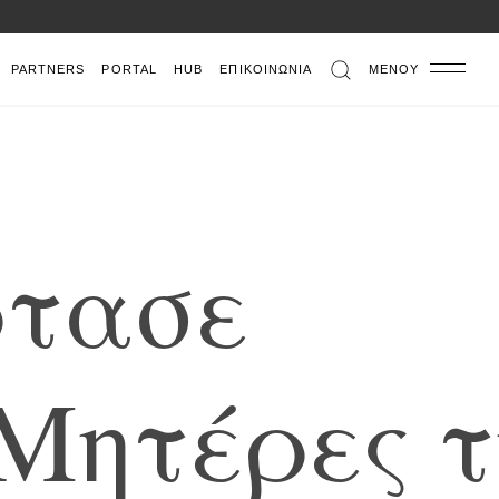
PARTNERS
PORTAL
HUB
ΕΠΙΚΟΙΝΩΝΊΑ
ΜΕΝΟΎ
ρ
τ
α
σ
ε
Μ
η
τ
έ
ρ
ε
ς
τ