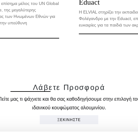
Eduact
 επίσημα μέλος του UN Global
, της μεγαλύτερης
Η ELVIAL στηρίζει την εκπαιδ
ας των Ηνωμένων Εθνών για
Φολέγανδρο με την Eduact, επ
 την υπεύθυνη
ευκαιρίες για τα παιδιά των α
Λ
ά
β
ε
τ
ε
Π
ρ
ο
σ
φ
ο
ρ
ά
Πείτε μας τι ψάχνετε και θα σας καθοδηγήσουμε στην επιλογή το
ιδανικού κουφώματος αλουμινίου.
ΞΕΚΙΝΗΣΤΕ