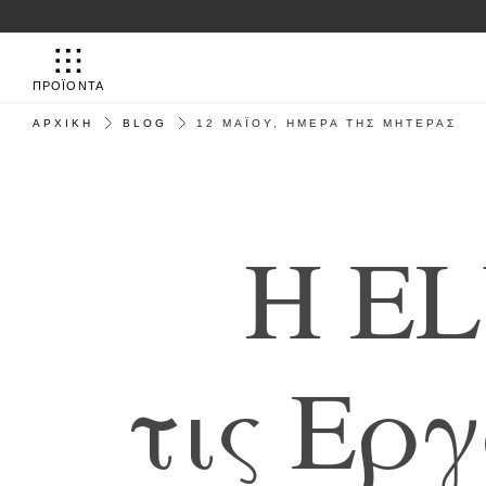
ΠΡΟΪΟΝΤΑ
ΑΡΧΙΚΉ
BLOG
12 ΜΑΪ́ΟΥ, ΗΜΈΡΑ ΤΗΣ ΜΗΤΈΡΑΣ
H
E
L
τ
ι
ς
Ε
ρ
γ